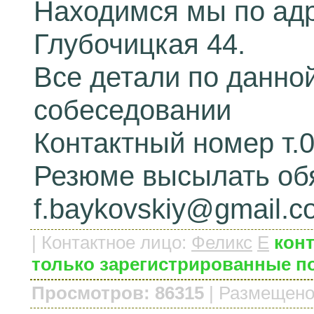
Находимся мы по адре
Глубочицкая 44.
Все детали по данно
собеседовании
Контактный номер т.0
Резюме высылать обя
f.baykovskiy@gmail.c
|
Контактное лицо
:
Феликс
E
конт
только зарегистрированные п
Просмотров: 86315
|
Размещено