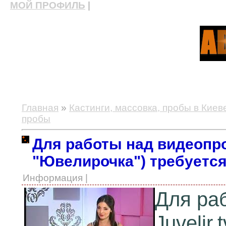
МОЙ ПРОФИЛЬ
|
актерские курсы, школа актерского мастерства
Главная
»
Кастинги, массовка, пробы в Киев
пробы
Для работы над видеопро
"Ювелирочка") требуетс
Информация |
Для ра
Juveli