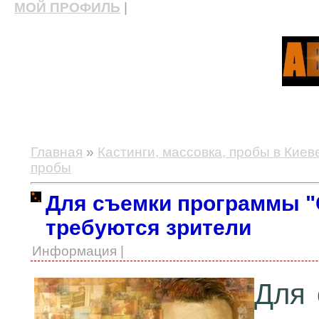
МОЙ ПРОФИЛЬ
|
актерские курсы, школа актерского мастерства
Главная
»
Кастинги, массовка, пробы в Киев
пробы
Для съемки программы "О
требуются зрители
Информация |
Для 