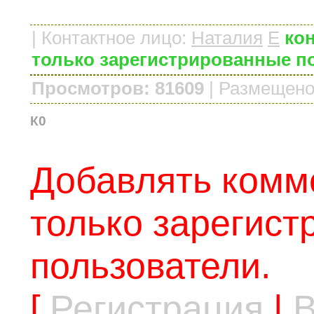
|
Контактное лицо
:
Наталия
E
кон
только зарегистрированные п
Просмотров: 81609
|
Размещено
К0
Добавлять комм
только зарегис
пользователи.
[
Регистрация
|
В