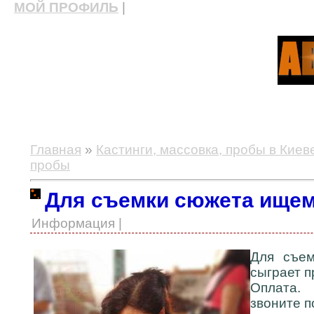
МОЙ ПРОФИЛЬ
|
актерские курсы, школа актерского мастерства
Главная
»
Кастинги, массовка, пробы в Киев
пробы
Для съемки сюжета ище
Информация |
Для съем
сыграет п
Оплата.
звоните по