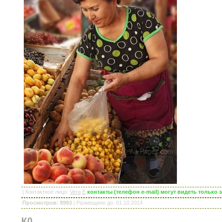
|
Контактное лицо
:
Vera
E
контакты (телефон e-mail) могут видеть только
Просмотров: 8993
|
Размещено до
: 01.10.2014
К0