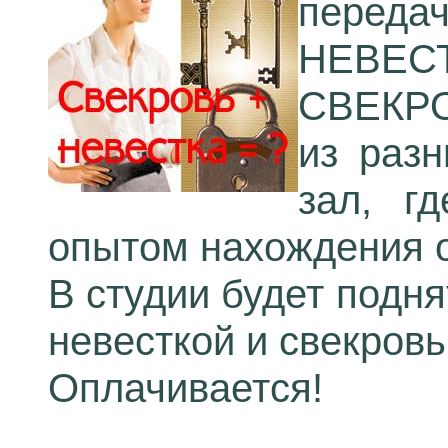
переда
НЕВЕС
СВЕКРО
из разн
зал, г
опытом нахождения о
В студии будет подн
невесткой и свекровь
Оплачивается!