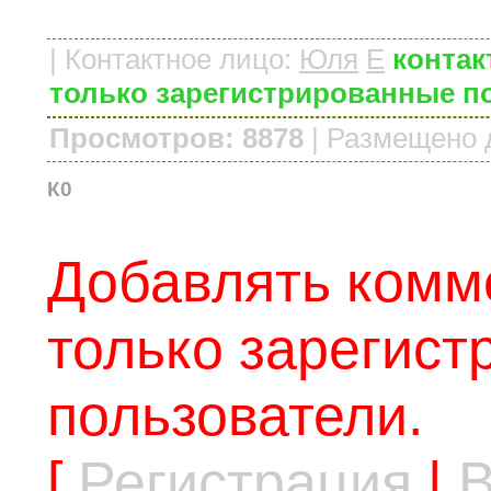
|
Контактное лицо
:
Юля
E
контак
только зарегистрированные п
Просмотров: 8878
|
Размещено 
К0
Добавлять комм
только зарегис
пользователи.
[
Регистрация
|
В