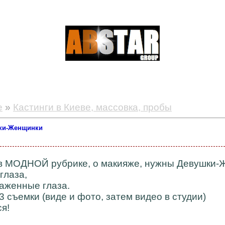
е
»
Кастинги в Киеве, массовка, пробы
шки-Женщинки
в МОДНОЙ рубрике, о макияже, нужны Девушки-Ж
глаза,
саженные глаза.
3 съемки (виде и фото, затем видео в студии)
я!