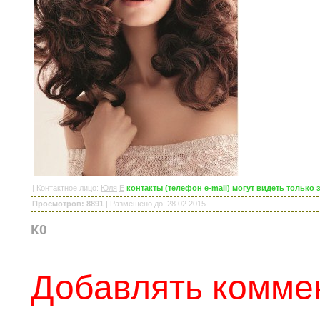
|
Контактное лицо
:
Юля
E
контакты (телефон e-mail) могут видеть тольк
Просмотров: 8891
|
Размещено до
: 28.02.2015
К0
Добавлять коммен