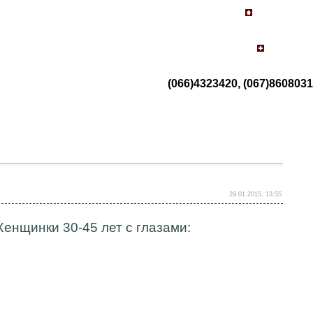
(066)4323420, (067)8608031
29.01.2015, 13:55
енщинки 30-45 лет с глазами: