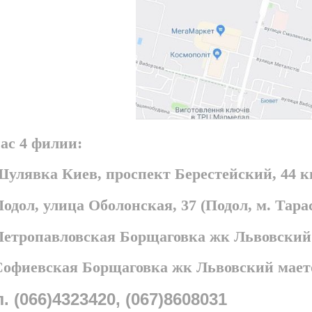
ас 4 филии:
Шулявка Киев, проспект Берестейский, 44 
Подол, улица Оболонская, 37 (Подол, м. Та
 Петропавловская Борщаговка жк Львовский
 Софиевская Борщаговка жк Львовский мает
л. (066)4323420, (067)8608031