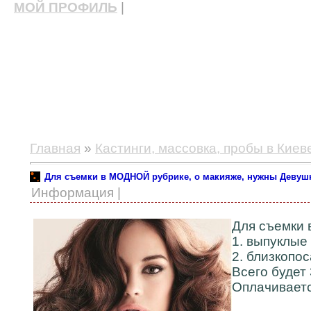
МОЙ ПРОФИЛЬ
|
актерские курсы, школа актерского мастерства
Главная
»
Кастинги, массовка, пробы в Киев
Для съемки в МОДНОЙ рубрике, о макияже, нужны Деву
Информация |
Для съемки 
1. выпуклые 
2. близкопо
Всего будет 
Оплачиваетс