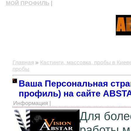
МОЙ ПРОФИЛЬ
|
актерские курсы, школа актерского мастерства
Главная
»
Кастинги, массовка, пробы в Киев
пробы
Ваша Персональная стран
профиль) на сайте ABST
Информация |
Для боле
работы м