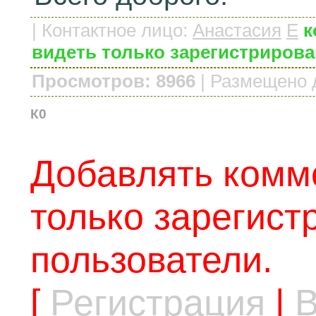
|
Контактное лицо
:
Анастасия
E
к
видеть только зарегистриров
Просмотров: 8966
|
Размещено 
К0
Добавлять комм
только зарегис
пользователи.
[
Регистрация
|
В