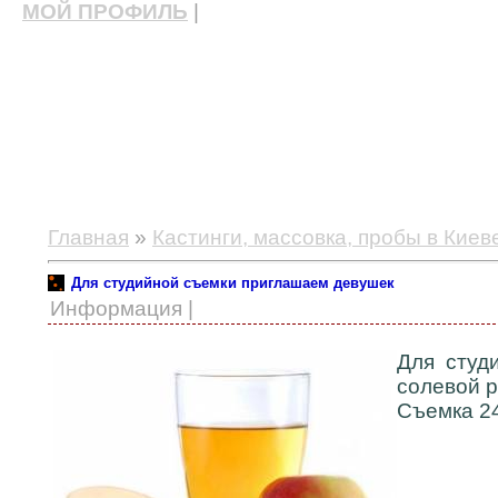
МОЙ ПРОФИЛЬ
|
актерские курсы, школа актерского мастерства
Главная
»
Кастинги, массовка, пробы в Киев
Для студийной съемки приглашаем девушек
Информация |
Для студ
солевой р
Съемка 24