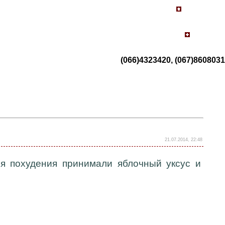
(066)4323420, (067)8608031
21.07.2014, 22:48
я похудения принимали яблочный уксус и