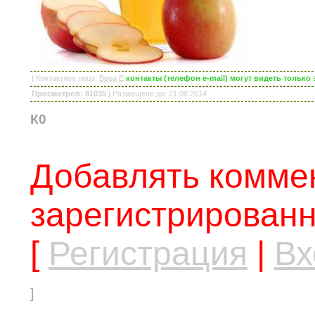
|
Контактное лицо
:
Вера
E
контакты (телефон e-mail) могут видеть тольк
Просмотров: 81035
|
Размещено до
: 21.08.2014
К0
Добавлять коммен
зарегистрированн
[
Регистрация
|
Вх
]