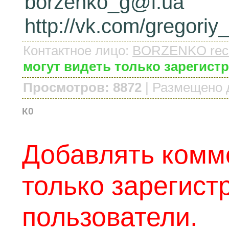
borzenko_g@i
http://vk.com/gregori
Контактное лицо
:
BORZENKO rec
могут видеть только зарегис
Просмотров: 8872
|
Размещено 
К0
Добавлять комм
только зарегис
пользователи.