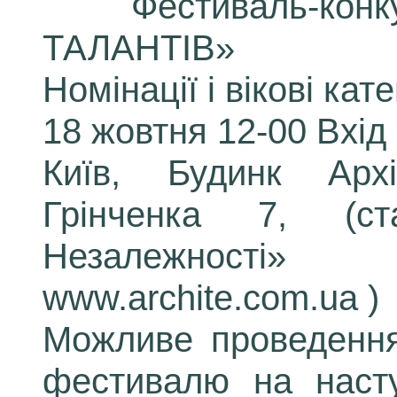
Фестиваль
ТАЛАНТІВ»
Номінації і вікові катег
18 жовтня 12-00 Вхід
Київ, Будинк Архі
Грінченка 7, (с
Незалежності
www.archite.com.ua )
Можливе проведення 
фестивалю на наст