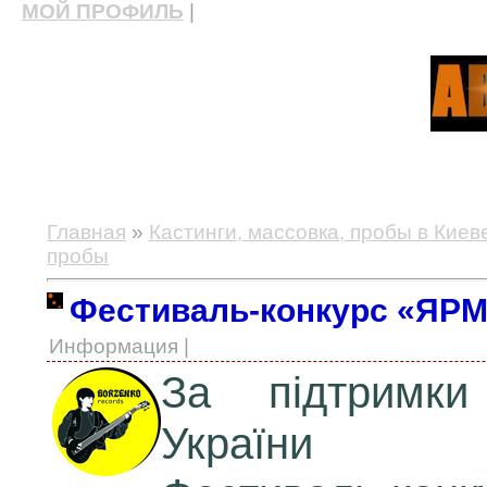
МОЙ ПРОФИЛЬ
|
актерские курсы, школа актерского мастерства
Главная
»
Кастинги, массовка, пробы в Киев
пробы
Фестиваль-конкурс «ЯР
Информация |
За підтримки 
України