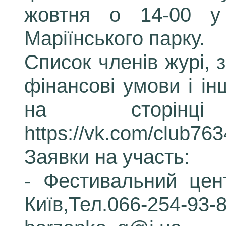
жовтня о 14-00 у 
Маріїнського парку.
Список членів журі, 
фінансові умови і і
на сторінц
https://vk.com/club76
Заявки на участь:
- Фестивальний це
Київ,Тел.066-254-93-