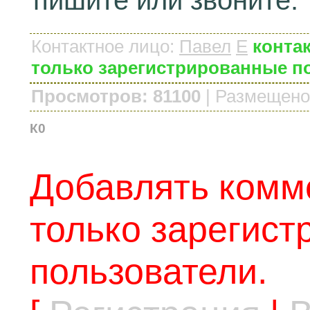
пишите или звоните.
Контактное лицо
:
Павел
E
контак
только зарегистрированные п
Просмотров: 81100
|
Размещено
К0
Добавлять комм
только зарегис
пользователи.