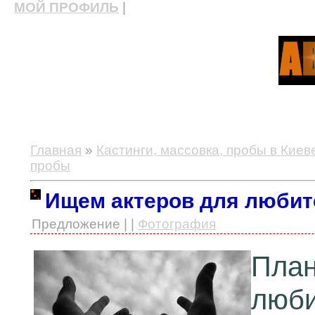
МОЙ ПРОФИЛЬ
|
актерские курсы, школа актерского мастерства
Главная
»
Кастинги, массовка, пробы в Киев
пробы
Ищем актеров для любит
Предложение | |
Фотография
Пл
люби