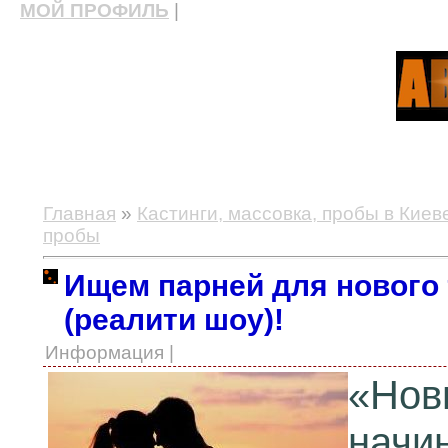
МОЙ ПРОФИЛЬ
|
актерские курсы, школа актерского мастерства
Главная
»
Кастинги, массовка, пробы в Киев
пробы
Ищем парней для нового 
(реалити шоу)!
Информация |
«Нов
начи