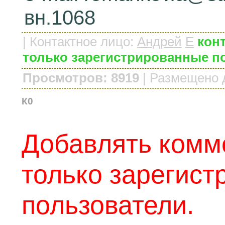
вн.1068
|
Контактное лицо
:
Андрей
E
конт
только зарегистрированные п
Просмотров: 8919
|
Размещено 
К0
Добавлять комм
только зарегис
пользователи.