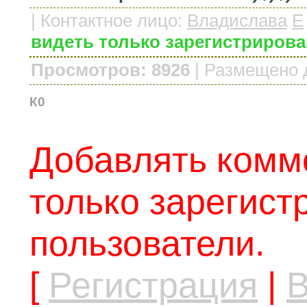
|
Контактное лицо
:
Владислава
E
видеть только зарегистриров
Просмотров: 8926
|
Размещено 
К0
Добавлять комм
только зарегис
пользователи.
[
Регистрация
|
В