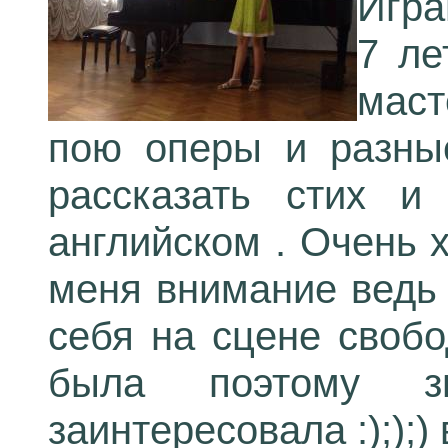
Игра
7 ле
маст
пою оперы и разны
рассказать стих и
английском . Очень 
меня внимание ведь 
себя на сцене свобо
была поэтому з
заинтересовала :););)