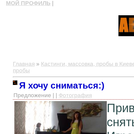
МОЙ ПРОФИЛЬ
|
актерские курсы, школа актерского мастерства
Главная
»
Кастинги, массовка, пробы в Киев
пробы
Я хочу сниматься:)
Предложение | |
Фотография
Прив
снят