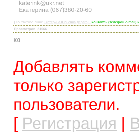
katerink@ukr.net
Екатерина (067)380-20-60
|
Контактное лицо
:
Екатерина Юрьевна Деряга
E
контакты (телефон e-mail)
Просмотров: 81566
К0
Добавлять комм
только зарегис
пользователи.
[
Регистрация
|
В