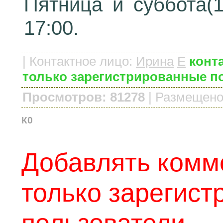
Пятница и суббота(18
17:00.
|
Контактное лицо
:
Иринa
E
конт
только зарегистрированные п
Просмотров: 81278
|
Размещено
К0
Добавлять комм
только зарегис
пользователи.