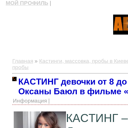
МОЙ ПРОФИЛЬ
|
актерские курсы, школа актерского мастерства
Главная
»
Кастинги, массовка, пробы в Киев
пробы
КACTИНГ девочки от 8 до
Оксаны Баюл в фильме 
Информация |
КACTИНГ – 