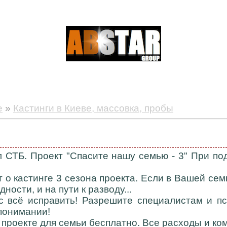
е
»
Кастинги в Киеве, массовка, пробы
л СТБ. Проект "Спасите нашу семью - 3" При п
 о кастинге 3 сезона проекта. Если в Вашей се
ности, и на пути к разводу...
с всё исправить! Разрешите специалистам и пс
понимании!
 проекте для семьи бесплатно. Все расходы и ко