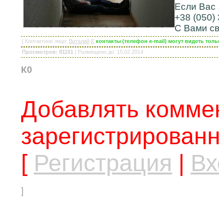
Если Вас 
+38 (050) 
С Вами св
|
Контактное лицо
:
Виталий
E
контакты (телефон e-mail) могут видеть то
Просмотров: 81151
|
Размещено до
: 15.02.2014
К0
Добавлять коммен
зарегистрированн
[
Регистрация
|
Вх
]