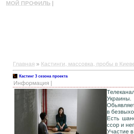
МОЙ ПРОФИЛЬ
|
актерские курсы, школа актерского мастерства
Главная
»
Кастинги, массовка, пробы в Киев
Кастинг 3 сезона проекта
Информация |
Телекана
Украины.
Обьявляет
в безвыход
Есть шан
ссор и не
Участие в