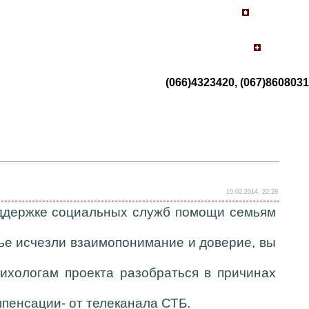
(066)4323420, (067)8608031
10.02.2014, 22:28
оддержке социальных служб помощи семьям
мье исчезли взаимопонимание и доверие, вы
ихологам проекта разобраться в причинах
мпенсации- от телеканала СТБ.