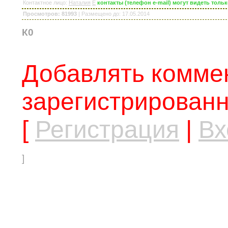
Контактное лицо
:
Наталия
E
контакты (телефон e-mail) могут видеть тол
Просмотров: 81993
|
Размещено до
: 17.05.2014
К0
Добавлять коммен
зарегистрированн
[
Регистрация
|
Вх
]