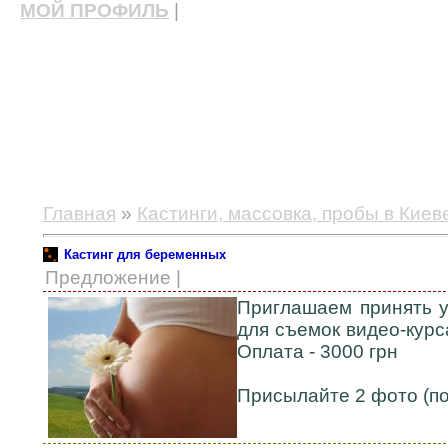
МОЙ ПРОФИЛЬ
|
актерские курсы, школа актерского мастерства
Главная
»
Кастинги, массовка, пробы в Киев
Кастинг для беременных
Предложение |
Приглашаем принять у
для съемок видео-курс
Оплата - 3000 грн
Присылайте 2 фото (пор