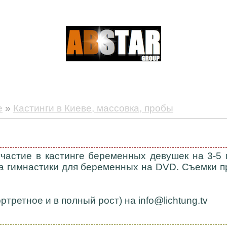
е
»
Кастинги в Киеве, массовка, пробы
частие в кастинге беременных девушек на 3-5
а гимнастики для беременных на DVD. Съемки пр
третное и в полный рост) на info@lichtung.tv