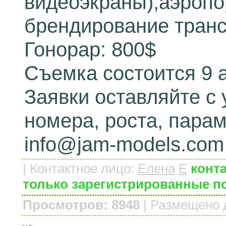
видеоэкраны),аэропо
брендирование транс
Гонорар: 800$
Съемка состоится 9 а
Заявки оставляйте с 
номера, роста, парам
info@jam-models.com
|
Контактное лицо
:
Елена
E
конта
только зарегистрированные п
Просмотров: 8948
|
Размещено 