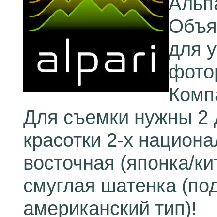
Альпа
Объя
для 
фото
Комп
Для съемки нужны 2 
красотки 2-х национа
восточная (японка/ки
смуглая шатенка (по
американский тип)!