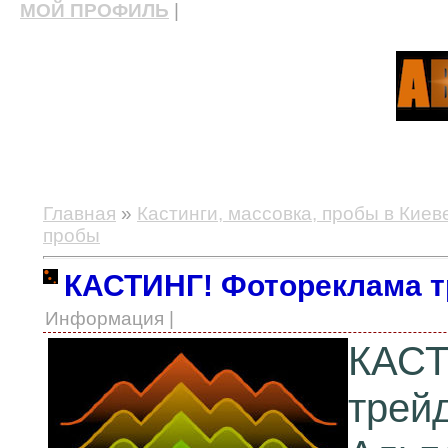
МОЙ ПРОФИЛЬ
|
актерские курсы, школа актерского мастерства
Главная
»
Кастинги, массовка, пробы в Киев
пробы
КАСТИНГ! Фотореклама т
Информация |
КАСТ
трей