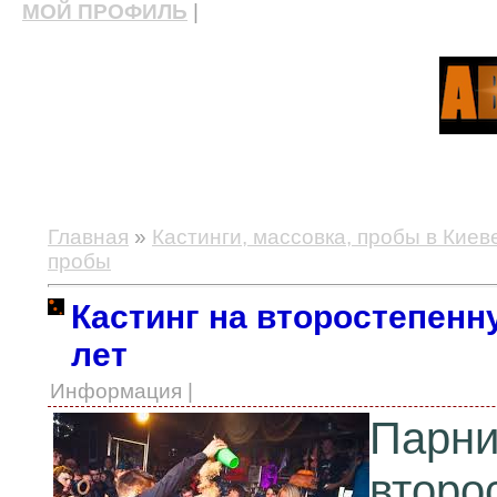
МОЙ ПРОФИЛЬ
|
актерские курсы, школа актерского мастерства
Главная
»
Кастинги, массовка, пробы в Киев
пробы
Кастинг на второстепенну
лет
Информация |
Парн
второ