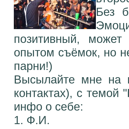
Без б
Эмоц
позитивный, может
опытом съёмок, но н
парни!)
Высылайте мне на п
контактах), с темой 
инфо о себе:
1. Ф.И.