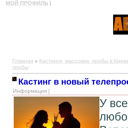
МОЙ ПРОФИЛЬ
|
актерские курсы, школа актерского мастерства
Главная
»
Кастинги, массовка, пробы в Киев
пробы
Кастинг в новый телепро
Информация |
У все
любо