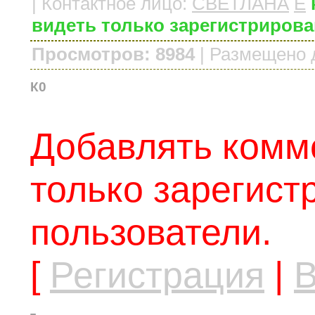
|
Контактное лицо
:
СВЕТЛАНА
E
видеть только зарегистриров
Просмотров: 8984
|
Размещено 
К0
Добавлять комм
только зарегис
пользователи.
[
Регистрация
|
В