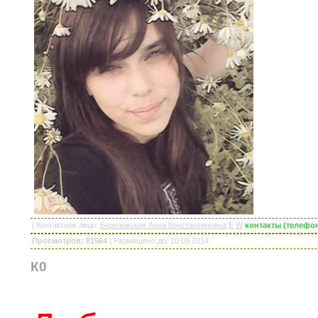
|
Контактное лицо
:
Березовская Анна Константиновна
E
W
контакты (телефон
Просмотров: 81564
|
Размещено до
: 10.09.2014
К0