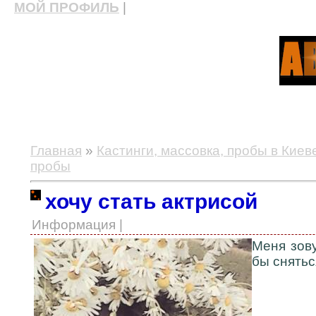
МОЙ ПРОФИЛЬ
|
актерские курсы, школа актерского мастерства
Главная
»
Кастинги, массовка, пробы в Киев
пробы
хочу стать актрисой
Информация |
Меня зову
бы снятьс