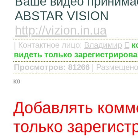
Ваше видео принимае
ABSTAR VISION
http://vizion.in.ua
|
Контактное лицо
:
Владимир
E
к
видеть только зарегистриров
Просмотров: 81266
|
Размещено
К0
Добавлять комм
только зарегис