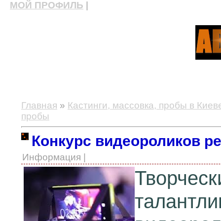
МОЙ ПРОФИЛЬ
|
актерские курсы, школа актерского мастерства
Главная
»
Кастинги, массовка, пробы в Киев
пробы
Конкурс видеороликов р
Информация |
Творческ
талантли