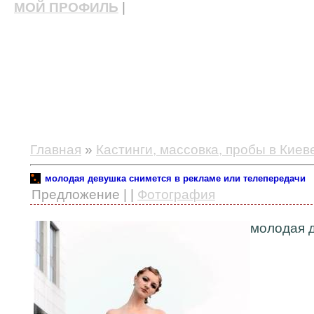
МОЙ ПРОФИЛЬ
|
актерские курсы, школа актерского мастерства
Главная
»
Кастинги, массовка, пробы в Киев
молодая девушка снимется в рекламе или телепередачи
Предложение | |
Фотография
молодая д