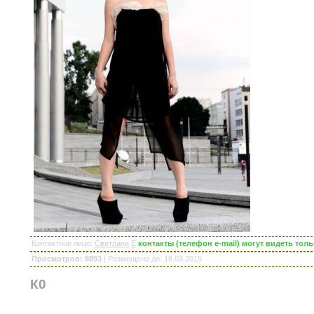
Контактное лицо
:
Светлана
E
контакты (телефон e-mail) могут видеть то
Просмотров: 8893
|
Размещено до
: 18.03.2015
К0