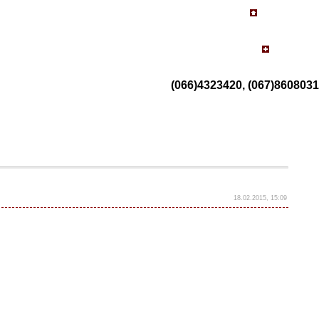
(066)4323420, (067)8608031
18.02.2015, 15:09