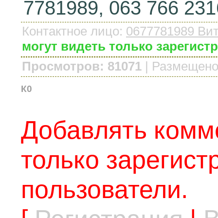
7781989, 063 766 231
Контактное лицо
:
0677781989 Ви
могут видеть только зарегис
Просмотров: 81071
|
Размещено
К0
Добавлять комм
только зарегис
пользователи.