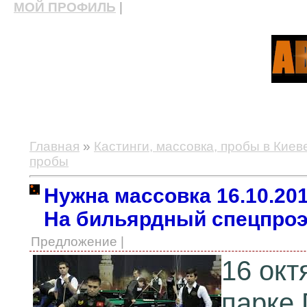
МОЙ ПРОФИЛЬ
|
актерские курсы, школа актерского мастерства
Главная
»
Кастинги, массовка, пробы в Киев
пробы
Нужна массовка 16.10.2013
На бильярдный спецпроэ
Предложение |
16 окт
парке 