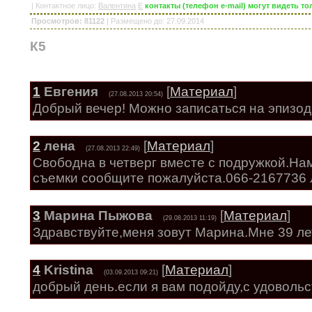
|
Контактное лицо
:
Валентина
E
контакты (телефон e-mail) могут видеть 
Просмотров: 81122
|
Размещено до
: 27.09.2014
К5
1
Евгения
[
Материал
]
(27.08.2013 20:54)
Добрый вечер! Можно записаться на эпизод
2
лена
[
Материал
]
(27.08.2013 22:49)
Свободна в четверг вместе с подружкой.Нам
съемки сообщите пожалуйста.066-2167736
3
Марина Пыжова
[
Материал
]
(29.08.2013 11:19)
Здравствуйте,меня зовут Марина.Мне 39 лет
4
Kristina
[
Материал
]
(03.09.2013 09:21)
добрый день.если я вам подойду,с удоволь