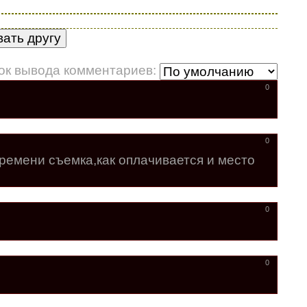
ок вывода комментариев:
0
0
времени съемка,как оплачивается и место
0
0