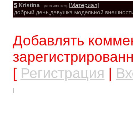
5
Kristina
[
Материал
]
(03.09.2013 09:28)
добрый день,девушка модельной внешности
Добавлять коммен
зарегистрированн
[
Регистрация
|
Вх
]