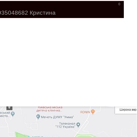
0
935048682 Кристина