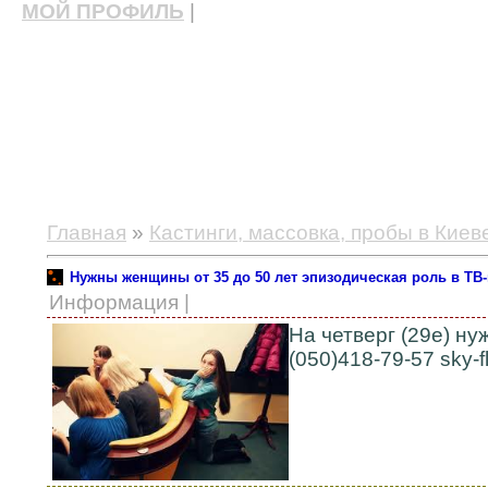
МОЙ ПРОФИЛЬ
|
актерские курсы, школа актерского мастерства
Главная
»
Кастинги, массовка, пробы в Киев
Нужны женщины от 35 до 50 лет эпизодическая роль в ТВ
Информация |
На четверг (29е) н
(050)418-79-57 sky-