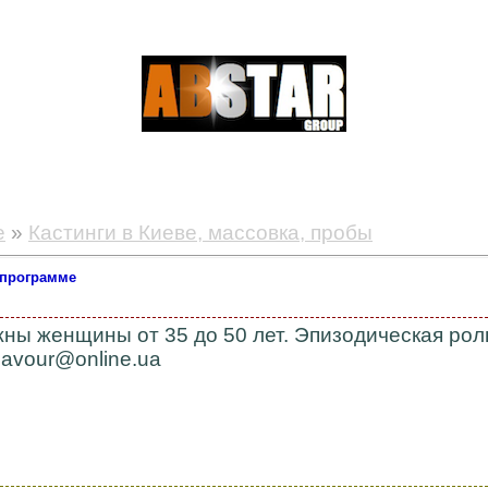
е
»
Кастинги в Киеве, массовка, пробы
-программе
ужны женщины от 35 до 50 лет. Эпизодическая ро
flavour@online.ua