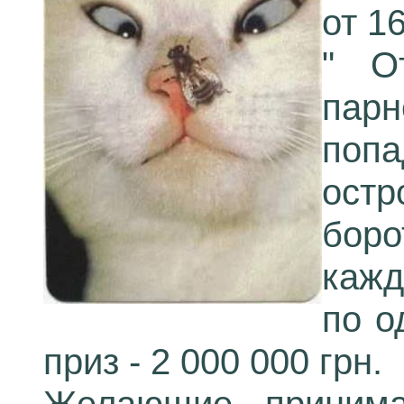
от 1
" О
пар
поп
ост
боро
кажд
по о
приз - 2 000 000 грн.