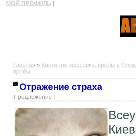
МОЙ ПРОФИЛЬ
|
актерские курсы, школа актерского мастерства
Главная
»
Кастинги, массовка, пробы в Киев
пробы
Отражение страха
Предложение |
Все
Киев