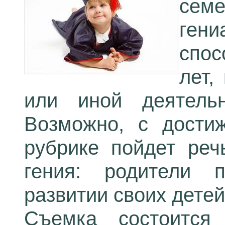
сем
ген
спос
лет,
или иной деятельн
Возможно, с дости
рубрике пойдет реч
гения: родители 
развитии своих детей
Съемка состоится