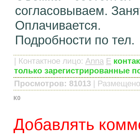
согласовываем. Занят
Оплачивается.
Подробности по тел.
|
Контактное лицо
:
Anna
E
контак
только зарегистрированные п
Просмотров: 81013
|
Размещено
К0
Добавлять комм