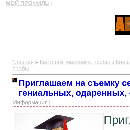
МОЙ ПРОФИЛЬ
|
актерские курсы, школа актерского мастерства
Главная
»
Кастинги, массовка, пробы в Киев
пробы
Приглашаем на съемку с
гениальных, одаренных,
Информация |
При