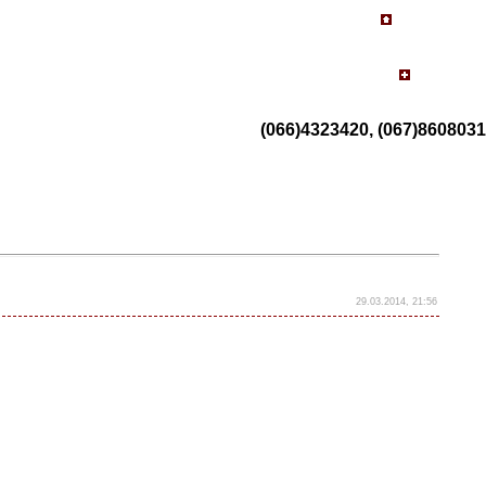
(066)4323420, (067)8608031
29.03.2014, 21:56