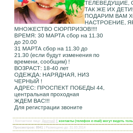
ТЕЛЕВЕДУЩИЕ, 
ТАК ЖЕ ИХ ДЕТИ!!
ПОДАРИМ ВАМ 
НАСТРОЕНИЕ, Я
МНОЖЕСТВО СЮРПРИЗОВ!!!!
ВРЕМЯ: 30 МАРТА сбор на 11.30
до 20.00
31 МАРТА сбор на 11.30 до
21.30 (если будут изменения по
времени, сообщим) !
ВОЗРАСТ: 18-40 лет
ОДЕЖДА: НАРЯДНАЯ, НИЗ
ЧЕРНЫЙ !
АДРЕС: ПРОСПЕКТ ПОБЕДЫ 44,
центральная проходная
ЖДЕМ ВАС!!!
Для регистрации звоните
|
Контактное лицо
:
Дмитрий
E
контакты (телефон e-mail) могут видеть то
Просмотров: 8941
|
Размещено до
: 31.03.2014