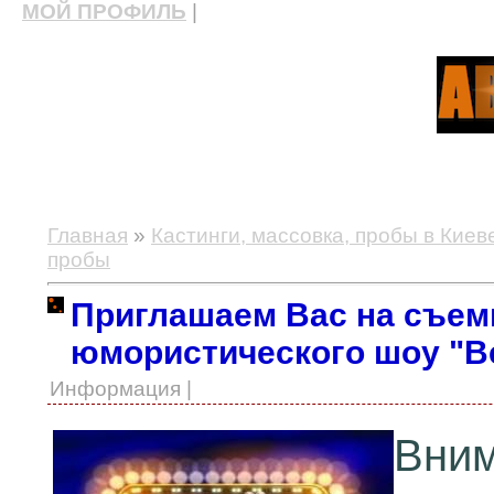
МОЙ ПРОФИЛЬ
|
актерские курсы, школа актерского мастерства
Главная
»
Кастинги, массовка, пробы в Киев
пробы
Приглашаем Вас на съем
юмористического шоу "В
Информация |
Вни