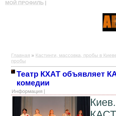
МОЙ ПРОФИЛЬ
|
актерские курсы, школа актерского мастерства
Главная
»
Кастинги, массовка, пробы в Киев
пробы
Театр КХАТ объявляет К
комедии
Информация |
Киев
КАСТ