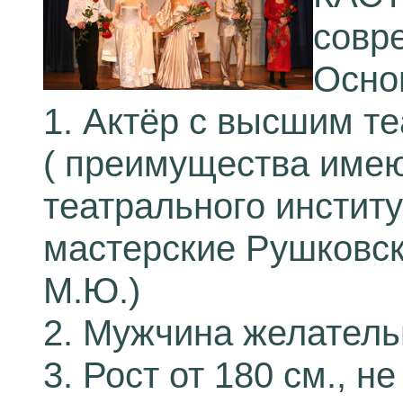
совр
Осно
1. Актёр с высшим т
( преимущества имею
театрального институ
мастерские Рушковск
М.Ю.)
2. Мужчина желатель
3. Рост от 180 см., н