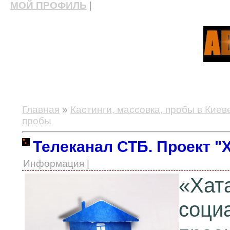
МОЙ ПРОФИЛЬ
|
актерские курсы, школа актерского мастерства
Главная
»
Кастинги, массовка, пробы в Киев
пробы
Телеканал СТБ. Проект "Х
Информация |
«Хата
соци