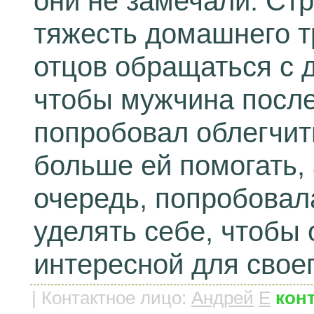
они не замечали. Ст
тяжесть домашнего т
отцов обращаться с 
чтобы мужчина после
попробовал облегчит
больше ей помогать,
очередь, попробова
уделять себе, чтобы 
интересной для свое
|
Контактное лицо
:
Андрей
E
конт