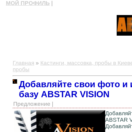
МОЙ ПРОФИЛЬ
|
актерские курсы, школа актерского мастерства
Главная
»
Кастинги, массовка, пробы в Киев
пробы
Добавляйте свои фото и
базу ABSTAR VISION
Предложение |
Добавляйт
ABSTAR 
Добавляй