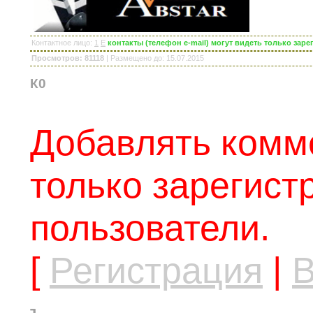
Контактное лицо
:
1
E
контакты (телефон e-mail) могут видеть только за
Просмотров: 81118
|
Размещено до
: 15.07.2015
К0
Добавлять комм
только зарегис
пользователи.
[
Регистрация
|
В