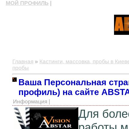
МОЙ ПРОФИЛЬ
|
актерские курсы, школа актерского мастерства
Главная
»
Кастинги, массовка, пробы в Киев
пробы
Ваша Персональная стран
профиль) на сайте ABST
Информация |
Для боле
работы м