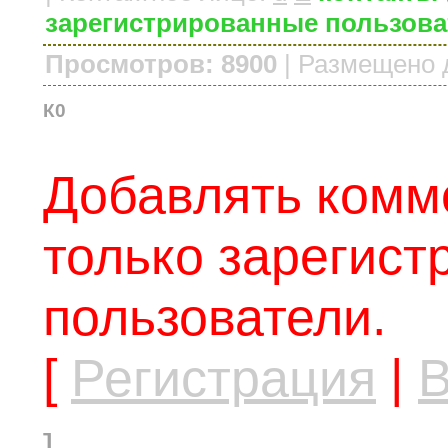
зарегистрированные пользова
Просмотров: 8900
|
Размещено 
К0
Добавлять комм
только зарегис
пользователи.
[
Регистрация
|
В
]