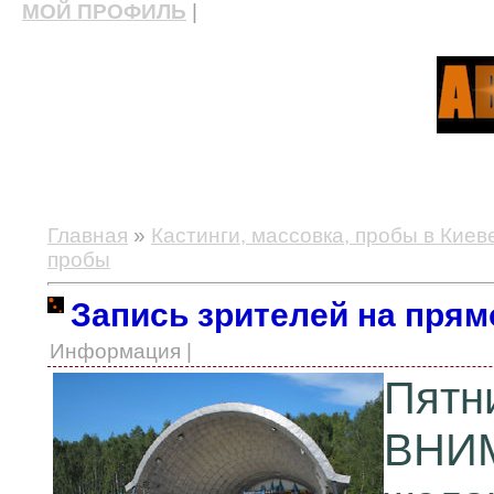
МОЙ ПРОФИЛЬ
|
актерские курсы, школа актерского мастерства
Главная
»
Кастинги, массовка, пробы в Киев
пробы
Запись зрителей на пря
Информация |
Пятн
ВНИМ