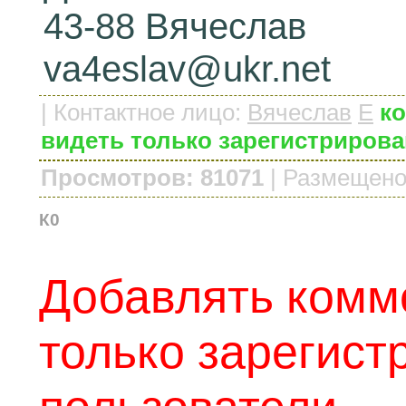
43-88 Вячеслав
va4eslav@ukr.net
|
Контактное лицо
:
Вячеслав
E
ко
видеть только зарегистриров
Просмотров: 81071
|
Размещено
К0
Добавлять комм
только зарегис