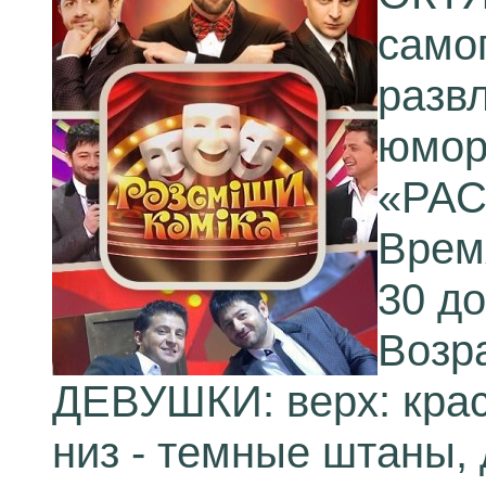
само
разв
юмор
«РАС
Время
30 д
Возра
ДЕВУШКИ: верх: крас
низ - темные штаны,