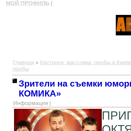
МОЙ ПРОФИЛЬ
|
актерские курсы, школа актерского мастерства
Главная
»
Кастинги, массовка, пробы в Киев
пробы
Зрители на съемки юмо
КОМИКА»
Информация |
ПРИ
ОКТЯ