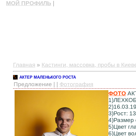
МОЙ ПРОФИЛЬ
|
актерские курсы, школа актерского мастерства
Главная
»
Кастинги, массовка, пробы в Киев
АКТЕР МАЛЕНЬКОГО РОСТА
Предложение | |
Фотография
ФОТО
АК
1)ЛЕХКО
2)16.03.19
3)Рост: 1
4)Размер 
5)Цвет гл
6)Цвет во