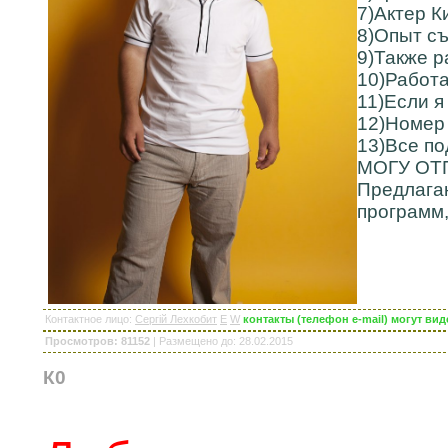
7)Актер К
8)Опыт съ
9)Также р
10)Работа
11)Если я
12)Номер
13)Все по
МОГУ ОТ
Предлага
программ,
Контактное лицо
:
Сергій Лехкобит
E
W
контакты (телефон e-mail) могут ви
Просмотров: 81152
|
Размещено до
: 28.02.2015
К0