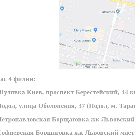
ас 4 филии:
Шулявка Киев, проспект Берестейский, 44 
Подол, улица Оболонская, 37 (Подол, м. Та
 Петропавловская Борщаговка жк Львовский
 Софиевская Борщаговка жк Львовский мает