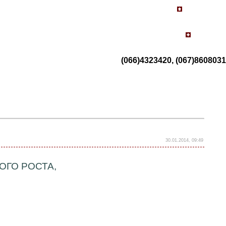
(066)4323420, (067)8608031
30.01.2014, 09:49
ОГО РОСТА,