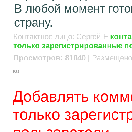
В любой момент готов
страну.
Контактное лицо
:
Сергей
E
конта
только зарегистрированные п
Просмотров: 81040
|
Размещено
К0
Добавлять комм
только зарегис