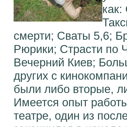
как:
Такс
смерти; Сваты 5,6; Б
Рюрики; Страсти по Ч
Вечерний Киев; Боль
других с кинокомпан
были либо вторые, л
Имеется опыт работы
театре, один из посл