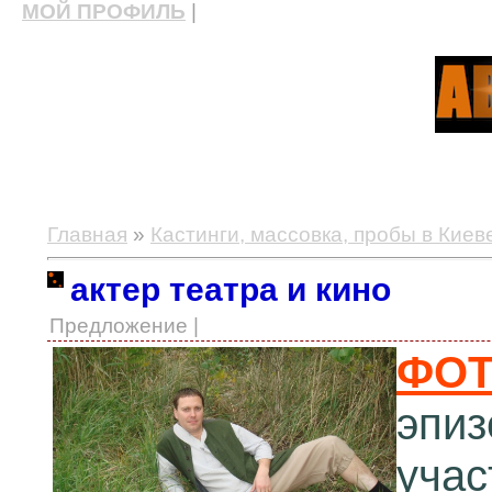
МОЙ ПРОФИЛЬ
|
актерские курсы, школа актерского мастерства
Главная
»
Кастинги, массовка, пробы в Киев
актер театра и кино
Предложение |
ФО
эпиз
учас