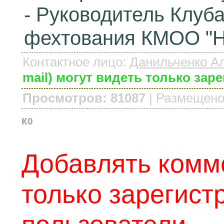
- Руководитель Клуба
фехтования КМОО "Н
Контактное лицо
:
Данильченко А
mail) могут видеть только за
Просмотров: 81087
|
Размещено
К0
Добавлять комм
только зарегис