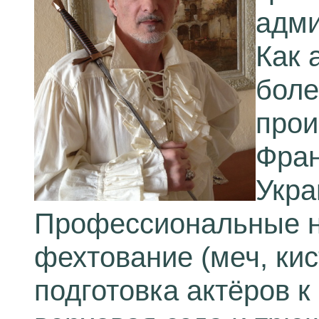
адми
Как 
боле
прои
Фран
Укра
Профессиональные н
фехтование (меч, кист
подготовка актёров 