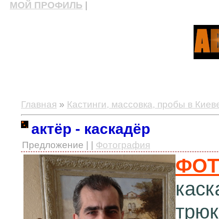
МОЙ ПРОФИЛЬ
|
актерские курсы, школа актерского мастерства
Главная
»
Кастинги, массовка, пробы в Киев
актёр - каскадёр
Предложение | |
Фотография
ФО
каск
трюк