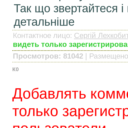
Так що звертайтеся і
детальніше
Контактное лицо
:
Сергій Лехкоби
видеть только зарегистриров
Просмотров: 81042
|
Размещено
К0
Добавлять комм
только зарегис