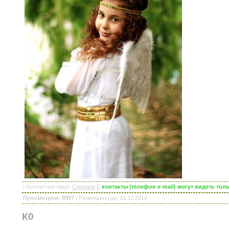
|
Контактное лицо
:
Снежана
E
контакты (телефон e-mail) могут видеть то
Просмотров: 8897
|
Размещено до
: 10.12.2014
К0