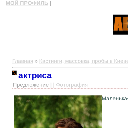
МОЙ ПРОФИЛЬ
|
актерские курсы, школа актерского мастерства
Главная
»
Кастинги, массовка, пробы в Киев
актриса
Предложение | |
Фотография
Маленькая