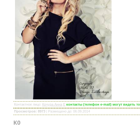
Контактное лицо
:
Кочура Анна
E
контакты (телефон e-mail) могут видеть 
Просмотров: 8973
|
Размещено до
: 06.09.2014
К0