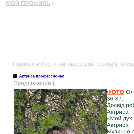
МОЙ ПРОФИЛЬ
|
актерские курсы, школа актерского мастерства
Главная
»
Кастинги, массовка, пробы в Киев
Актриса профессионал
Предложение |
ФОТО
Оле
36-37.
Досвід роб
Актриса
«Мой дух 
Актриса
Музично-л