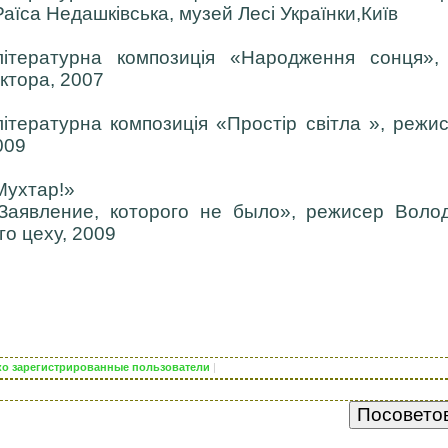
аїса Недашківська, музей Лесі Українки,Київ
літературна композиція «Народження сонця»,
ктора, 2007
ітературна композиція «Простір світла », режи
009
Мухтар!»
«Заявление, которого не было», режисер Волод
о цеху, 2009
ько зарегистрированные пользователи
|