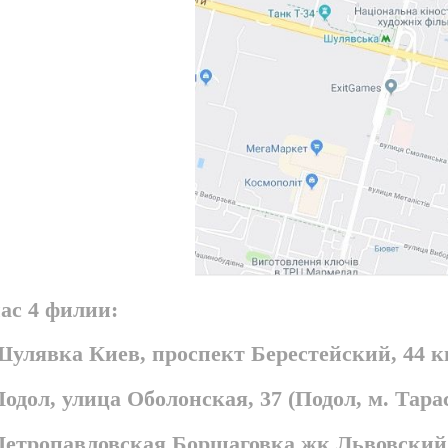
ас 4 филии:
Шулявка Киев, проспект Берестейский, 44 
Подол, улица Оболонская, 37 (Подол, м. Та
 Петропавловская Борщаговка жк Львовский