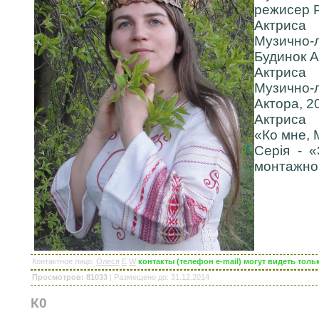
режисер Р
Актриса
Музично-
Будинок А
Актриса
Музично-л
Актора, 2
Актриса
«Ко мне, 
Серія - 
монтажног
Контактное лицо
:
Олеся
E
W
контакты (телефон e-mail) могут видеть тол
Просмотров: 81033
|
Размещено до
: 31.12.2014
К0