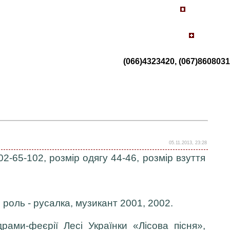
(066)4323420, (067)8608031
05.11.2013, 23:28
02-65-102, розмір одягу 44-46, розмір взуття
роль - русалка, музикант 2001, 2002.
ами-феєрії Лесі Українки «Лісова пісня»,