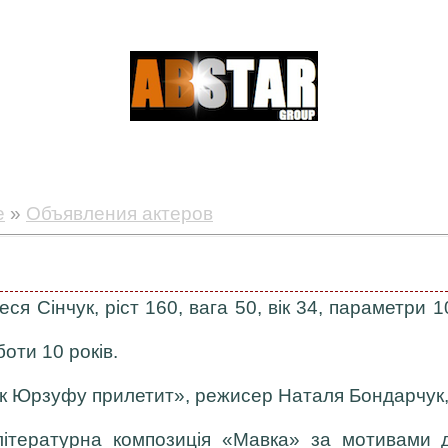
е
»
Объявления актеров
ся Сінчук, ріст 160, вага 50, вік 34, параметри 1
оти 10 років.
к Юрзуфу прилетит», режисер Наталя Бондарчук, 
ітературна композиція «Мавка» за мотивами др