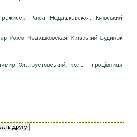
 режисер Раїса Недашковская, Київський
сер Раїса Недашковская, Київський Будинок
имир Златоустовський, роль - працівниця