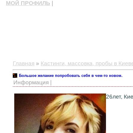
МОЙ ПРОФИЛЬ
|
актерские курсы, школа актерского мастерства
Главная
»
Кастинги, массовка, пробы в Киев
Большое желание попробовать себя в чем-то новом.
Информация |
26лет, Ки