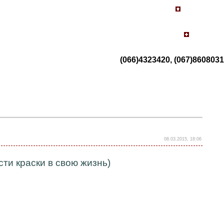
(066)4323420, (067)8608031
08.03.2015, 18:06
сти краски в свою жизнь)