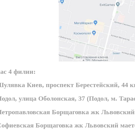
ас 4 филии:
Шулявка Киев, проспект Берестейский, 44 
Подол, улица Оболонская, 37 (Подол, м. Та
 Петропавловская Борщаговка жк Львовский
 Софиевская Борщаговка жк Львовский мает