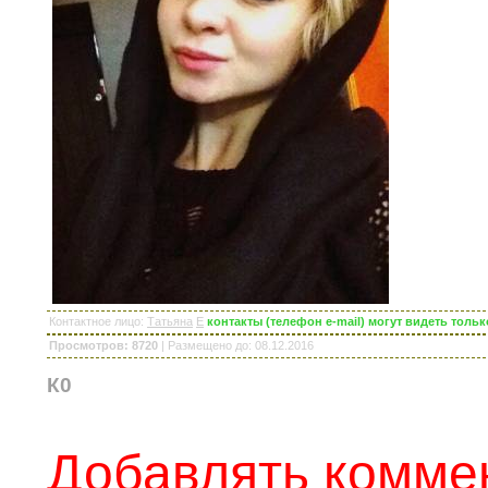
Контактное лицо
:
Татьяна
E
контакты (телефон e-mail) могут видеть тол
Просмотров: 8720
|
Размещено до
: 08.12.2016
К0
Добавлять коммен