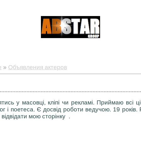
е
»
Объявления актеров
ятись у масовці, кліпі чи рекламі. Приймаю всі ц
ог і поетеса. Є досвід роботи ведучою. 19 років.
відвідати мою сторінку .