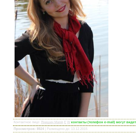
Контактное лицо
:
Янишин Марія
E
W
контакты (телефон e-mail) могут вид
Просмотров: 8924
|
Размещено до
: 13.12.2015