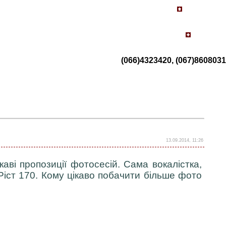
(066)4323420, (067)8608031
13.09.2014, 11:26
ікаві пропозиції фотосесій. Сама вокалістка,
 Ріст 170. Кому цікаво побачити більше фото