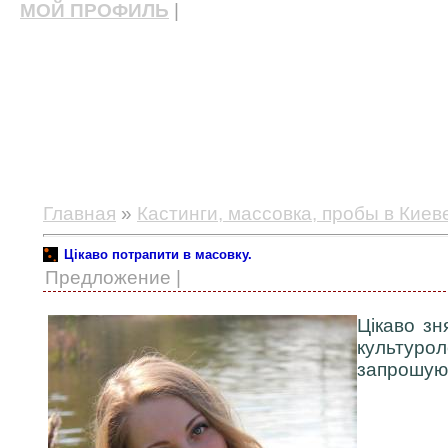
МОЙ ПРОФИЛЬ
|
актерские курсы, школа актерского мастерства
Главная
»
Кастинги, массовка, пробы в Киев
Цікаво потрапити в масовку.
Предложение |
Цікаво зн
культурол
запрошую 