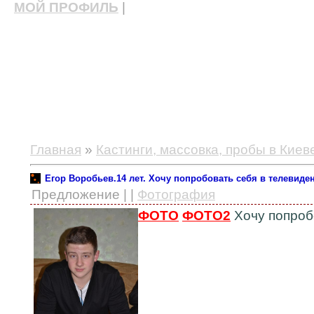
МОЙ ПРОФИЛЬ
|
актерские курсы, школа актерского мастерства
Главная
»
Кастинги, массовка, пробы в Киев
Егор Воробьев.14 лет. Хочу попробовать себя в телевиде
Предложение | |
Фотография
ФОТО
ФОТО2
Хочу попроб