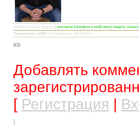
Контактное лицо
:
Егор
E
W
контакты (телефон e-mail) могут видеть толь
Просмотров: 81080
|
Размещено до
: 08.08.2014
К0
Добавлять коммен
зарегистрированн
[
Регистрация
|
Вх
]