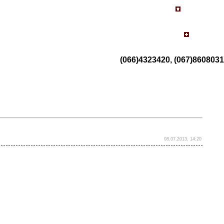
(066)4323420, (067)8608031
08.07.2013, 14:20