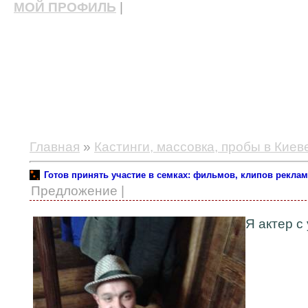
МОЙ ПРОФИЛЬ
|
актерские курсы, школа актерского мастерства
Главная
»
Кастинги, массовка, пробы в Киев
Готов принять участие в семках: фильмов, клипов реклам
Предложение |
Я актер с