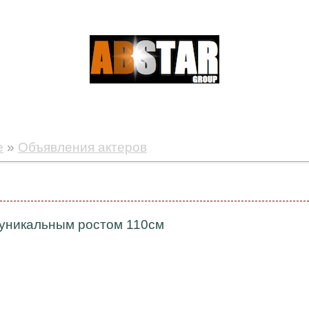
е
»
Объявления актеров
 уникальным ростом 110см