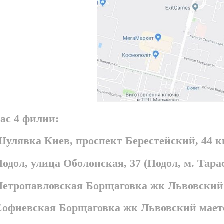
ас 4 филии:
Шулявка Киев, проспект Берестейский, 44 
Подол, улица Оболонская, 37 (Подол, м. Та
 Петропавловская Борщаговка жк Львовский
 Софиевская Борщаговка жк Львовский мает