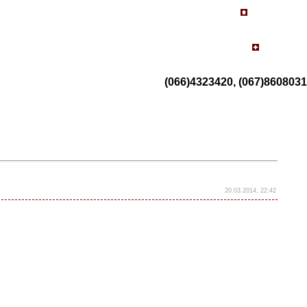
(066)4323420, (067)8608031
20.03.2014, 22:42