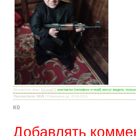
Контактное лицо
:
Евгений
E
контакты (телефон e-mail) могут видеть тол
Просмотров: 8829
|
Размещено до
: 20.04.2015
К0
Добавлять коммен