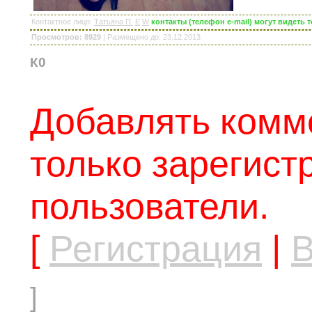
Контактное лицо
:
Татьяна П.
E
W
контакты (телефон e-mail) могут видеть
Просмотров: 8929
|
Размещено до
: 23.12.2013
К0
Добавлять комм
только зарегис
пользователи.
[
Регистрация
|
В
]