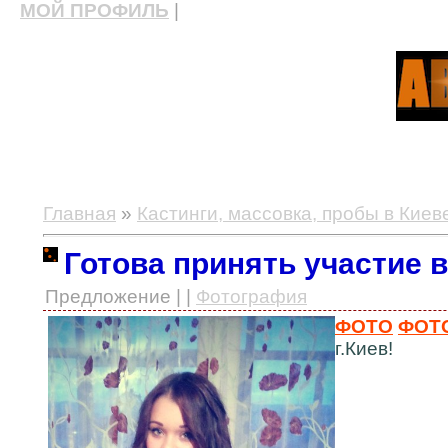
МОЙ ПРОФИЛЬ
|
актерские курсы, школа актерского мастерства
Главная
»
Кастинги, массовка, пробы в Киев
Готова принять участие в
Предложение | |
Фотография
ФОТО
ФОТ
г.Киев!