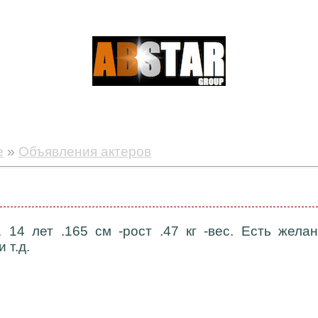
е
»
Объявления актеров
. 14 лет .165 см -рост .47 кг -вес. Есть жел
 т.д.