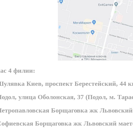
ас 4 филии:
Шулявка Киев, проспект Берестейский, 44 
Подол, улица Оболонская, 37 (Подол, м. Та
 Петропавловская Борщаговка жк Львовский
 Софиевская Борщаговка жк Львовский мает