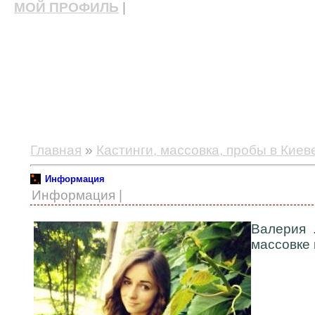
МОЙ ПРОФИЛЬ
|
актерские курсы, школа актерского мастерства
Главная
»
Кастинги, массовка, пробы в Киев
Информация
Информация |
Валерия 
массовке и