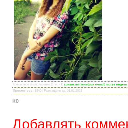
Контактное лицо
:
Козенко Олеся
E
контакты (телефон e-mail) могут видет
Просмотров: 8840
|
Размещено до
: 01.01.2015
К0
Добавлять коммен