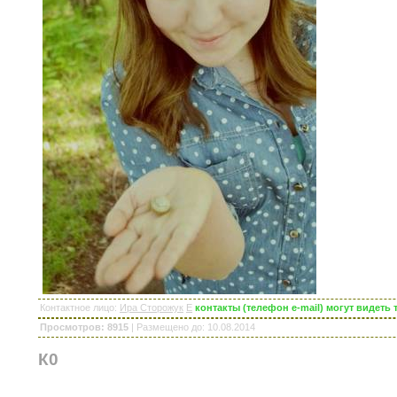
Контактное лицо
:
Ира Сторожук
E
контакты (телефон e-mail) могут видет
Просмотров: 8915
|
Размещено до
: 10.08.2014
К0