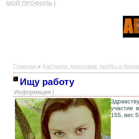
МОЙ ПРОФИЛЬ
|
актерские курсы, школа актерского мастерства
Главная
»
Кастинги, массовка, пробы в Киев
Ищу работу
Информация |
Здравству
участие 
155, вес 