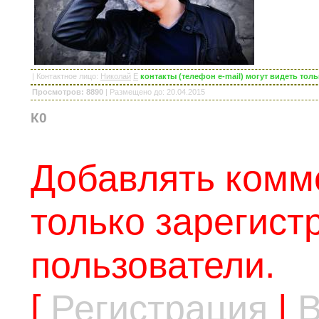
|
Контактное лицо
:
Николай
E
контакты (телефон e-mail) могут видеть то
Просмотров: 8890
|
Размещено до
: 20.04.2015
К0
Добавлять комм
только зарегис
пользователи.
[
Регистрация
|
В