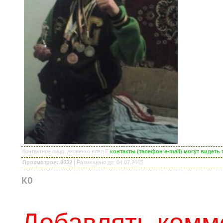
Контактное лицо
:
яковенко влад
E
контакты (телефон e-mail) могут видет
Просмотров: 8832
|
Размещено до
: 04.07.2015
К0
Добавлять комм