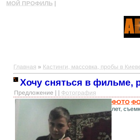
МОЙ ПРОФИЛЬ
|
актерские курсы, школа актерского мастерства
Главная
»
Кастинги, массовка, пробы в Киев
Хочу сняться в фильме, 
Предложение | |
Фотография
ФОТО
ФО
лет, съемк