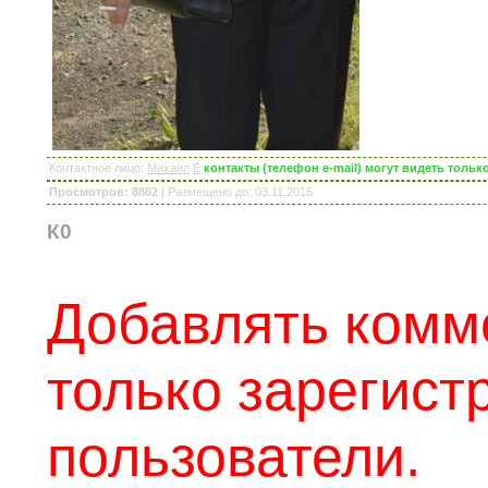
Контактное лицо
:
Михаил
E
контакты (телефон e-mail) могут видеть толь
Просмотров: 8862
|
Размещено до
: 03.11.2015
К0
Добавлять комм
только зарегис
пользователи.