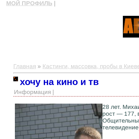
МОЙ ПРОФИЛЬ
|
актерские курсы, школа актерского мастерства
Главная
»
Кастинги, массовка, пробы в Киев
хочу на кино и тв
Информация |
28 лет. Миха
рост — 177, 
Общительн
телевидение